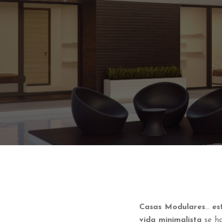
Casas Modulares
…
es
vida minimalista
se ha