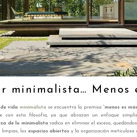
r minimalista… Menos 
o de vida
minimalista
se encuentra la premisa “
menos es má
e con esta filosofía, ya que abrazan un enfoque simpli
za de lo minimalista
radica en eliminar el exceso, quedándose
s limpias, los
espacios abiertos
y la organización meticulosa d