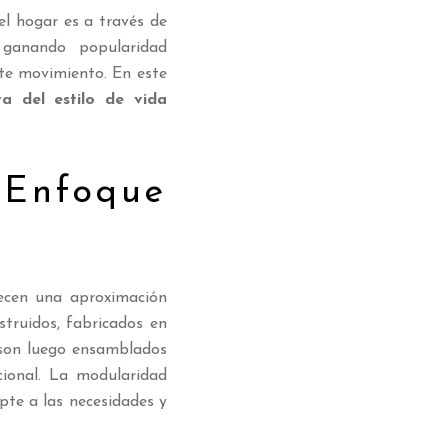
el hogar es a través de
ganando popularidad
ste movimiento. En este
a del estilo de vida
nfoque
recen una aproximación
truidos, fabricados en
s son luego ensamblados
cional. La modularidad
pte a las necesidades y