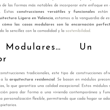
a de las formas más notables de incorporar este enfoque en 
s
. Estas
construcciones versátiles y funcionales
están 
uitectura Ligera
en Valencia
, estamos a la vanguardia de e
s
cómo las casas modulares son la encarnación perfect
do la sencillez con la comodidad y la
sostenibilidad
.
 Modulares… Un E
or
construcciones tradicionales, este tipo de construcciones of
a la
arquitectura residencial
. Se basan en módulos precons
das, lo que garantiza una calidad excepcional. Estos módulo
ucción para dar forma a una vivienda contemporánea y fun
na personalización flexible, permitiendo que cada hogar se ada
pietarios.