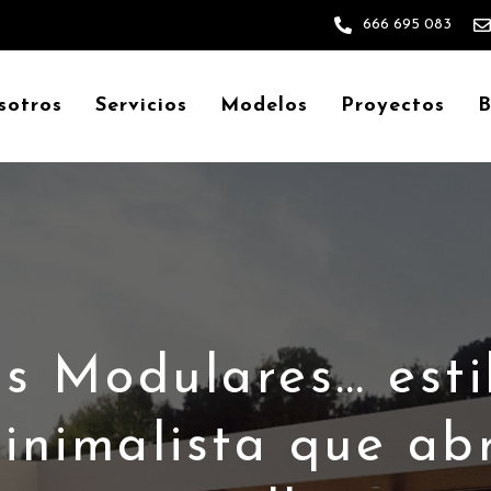
666 695 083
sotros
Servicios
Modelos
Proyectos
B
s Modulares… esti
inimalista que ab