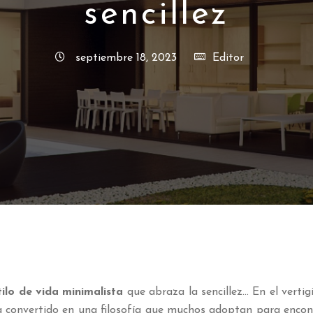
sencillez
septiembre 18, 2023
Editor
tilo de vida minimalista
que abraza la sencillez… En el verti
 convertido en una filosofía que muchos adoptan para encon