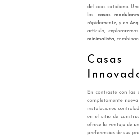
del caos cotidiano. Un
las
casas modulare
rápidamente, y en
Arq
artículo, exploraremo
minimalista
, combinan
Casas
Innovad
En contraste con las 
completamente nueva 
instalaciones controla
en el sitio de constr
ofrece la ventaja de u
preferencias de sus pro