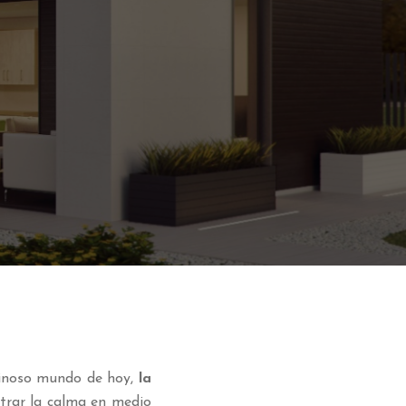
ginoso mundo de hoy,
la
trar la calma en medio