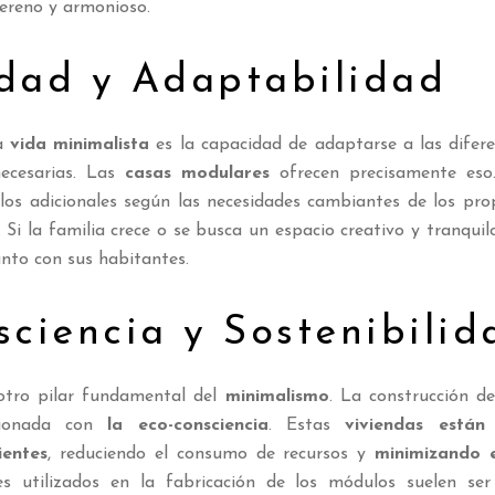
ereno y armonioso.
idad y Adaptabilidad
a
vida minimalista
es la capacidad de adaptarse a las difere
ecesarias. Las
casas modulares
ofrecen precisamente eso
os adicionales según las necesidades cambiantes de los propi
. Si la familia crece o se busca un espacio creativo y tranquil
nto con sus habitantes.
ciencia y Sostenibilid
tro pilar fundamental del
minimalismo
. La construcción d
acionada con
la eco-consciencia
. Estas
viviendas están
ientes
, reduciendo el consumo de recursos y
minimizando e
s utilizados en la fabricación de los módulos suelen ser