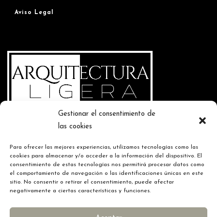
Aviso Legal
Gestionar el consentimiento de
las cookies
Contacte con nosotros
Para ofrecer las mejores experiencias, utilizamos tecnologías como las
T. 666 695 083
cookies para almacenar y/o acceder a la información del dispositivo. El
E. info@arquitecturaligera.com
consentimiento de estas tecnologías nos permitirá procesar datos como
Calle Illes Canaries, Num. 1 46988 Paterna - Valencia
el comportamiento de navegación o las identificaciones únicas en este
sitio. No consentir o retirar el consentimiento, puede afectar
negativamente a ciertas características y funciones.
Nuestros horarios de oficina: