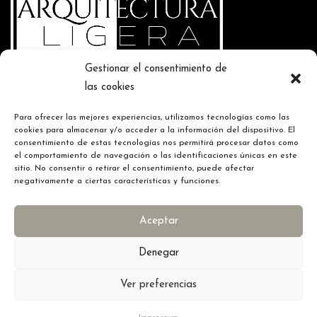
Gestionar el consentimiento de
las cookies
Contacte con nosotros
Para ofrecer las mejores experiencias, utilizamos tecnologías como las
T. 666 695 083
cookies para almacenar y/o acceder a la información del dispositivo. El
E. info@arquitecturaligera.com
consentimiento de estas tecnologías nos permitirá procesar datos como
Calle Illes Canaries, Num. 1 46988 Paterna - Valencia
el comportamiento de navegación o las identificaciones únicas en este
sitio. No consentir o retirar el consentimiento, puede afectar
negativamente a ciertas características y funciones.
Nuestros horarios de oficina:
Aceptar
Lunes a Viernes: 10:00-14:00 16.30-19:30. Sábado: 10:00-
Denegar
14:00 17:00-20:00. Domingo: Cerrado.
Ver preferencias